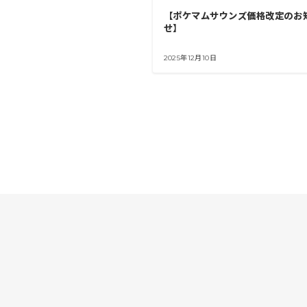
【ポケマムサウンズ価格改定のお
せ】
2025年12月10日
投
稿
の
ペ
ー
ジ
送
り