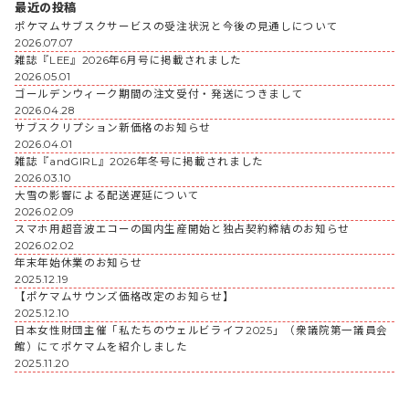
最近の投稿
ポケマムサブスクサービスの受注状況と今後の見通しについて
2026.07.07
雑誌『LEE』2026年6月号に掲載されました
2026.05.01
ゴールデンウィーク期間の注文受付・発送につきまして
2026.04.28
サブスクリプション新価格のお知らせ
2026.04.01
雑誌『andGIRL』2026年冬号に掲載されました
2026.03.10
大雪の影響による配送遅延について
2026.02.09
スマホ用超音波エコーの国内生産開始と独占契約締結のお知らせ
2026.02.02
年末年始休業のお知らせ
2025.12.19
【ポケマムサウンズ価格改定のお知らせ】
2025.12.10
日本女性財団主催「私たちのウェルビライフ2025」（衆議院第一議員会
館）にてポケマムを紹介しました
2025.11.20