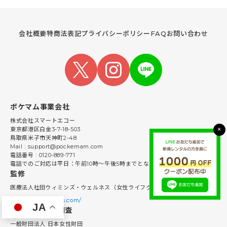
会社概要
特商法表記
プライバシーポリシー
FAQ
お問い合わせ
ポケマム事業会社
株式会社スマートエコー
×
東京都港区白金3-7-18-503
鳥取県米子市天神町2-48
Mail : support@pockemam.com
電話番号 : 0120-889-771
電話でのご対応は平日：午前10時〜午後5時までとなっております。
監修
医療法人社団ウィミンズ・ウェルネス（女性ライフクリニック）
https://w-wellness.com/
JA
事業提携/共同調査
一般財団法人 日本女性財団