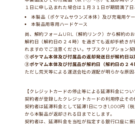
１日に申し込まれた場合は１月３１日が期間満了日
本製品（ポケマムサウンズ本体）及び充電用ケー
本製品用専用ハードケース
尚、解約フォームURL（解約リンク）から解約の
解約日（解約日の２４時）を過ぎても返却手続きが
れますのでご注意ください。サブスクリプション契
①ポケマム本体及び付属品の返却発送日が解約日以
②ポケマム本体及び付属品が解約日（解約日の２４
ただし荒天等による運送会社の遅配が明らかな原因
【クレジットカードの停止等による延滞料金につい
契約者が登録したクレジットカードの利用停止その
契約者は延滞料金として延滞1日につき1,000円
から本製品が返却される日までとします。
契約者は、延滞料金を当社が指定する銀行口座に振