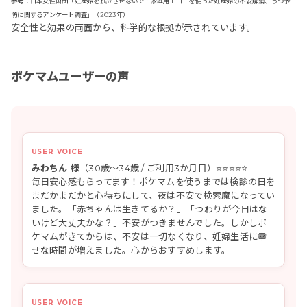
参考：日本女性財団「妊産婦を孤立させないで！家庭用エコーを使った妊産婦の不安解消、うつ予
防に関するアンケート調査」（2023年）
安全性と効果の両面から、科学的な根拠が示されています。
ポケマムユーザーの声
みわちん 様
（30歳〜34歳 / ご利用3か月目）⭐⭐⭐⭐⭐
毎日安心感もらってます！ポケマムを使うまでは検診の日を
まだかまだかと心待ちにして、夜は不安で検索魔になってい
ました。「赤ちゃんは生きてるか？」「つわりが今日はな
いけど大丈夫かな？」不安がつきませんでした。しかしポ
ケマムがきてからは、不安は一切なくなり、妊婦生活に幸
せな時間が増えました。心からおすすめします。