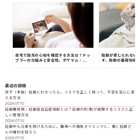
自宅で胎児の心拍を確認する方法は？ドッ
胎動が感じられない
プラーの仕組みと安全性、ポケマム・...
す。胎動の基礎知識と
最近の投稿
双子（多胎）妊娠とわかったら。リスクを正しく知って、不安を安心に変
える方法
2026.07.10
妊娠糖尿病・妊娠高血圧症候群とは？妊婦の約1割が経験するリスクと正
しい管理方法
2026.07.10
妊娠中も仕事を続けるために。職場への報告タイミングと、働く妊婦さ
んの権利を知ろう
2026.07.10