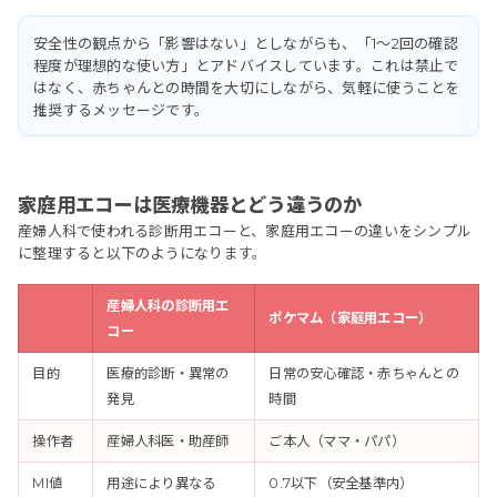
安全性の観点から「影響はない」としながらも、「1〜2回の確認
程度が理想的な使い方」とアドバイスしています。これは禁止で
はなく、赤ちゃんとの時間を大切にしながら、気軽に使うことを
推奨するメッセージです。
家庭用エコーは医療機器とどう違うのか
産婦人科で使われる診断用エコーと、家庭用エコーの違いをシンプル
に整理すると以下のようになります。
産婦人科の診断用エ
ポケマム（家庭用エコー）
コー
目的
医療的診断・異常の
日常の安心確認・赤ちゃんとの
発見
時間
操作者
産婦人科医・助産師
ご本人（ママ・パパ）
MI値
用途により異なる
0.7以下（安全基準内）