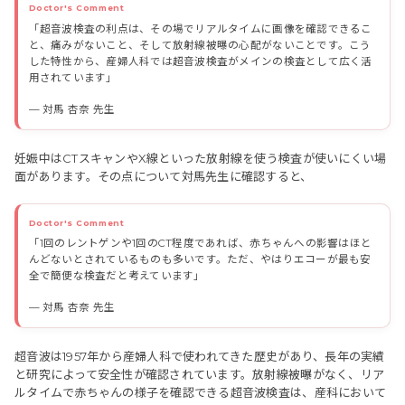
「超音波検査の利点は、その場でリアルタイムに画像を確認できるこ
と、痛みがないこと、そして放射線被曝の心配がないことです。こう
した特性から、産婦人科では超音波検査がメインの検査として広く活
用されています」
— 対馬 杏奈 先生
妊娠中はCTスキャンやX線といった放射線を使う検査が使いにくい場
面があります。その点について対馬先生に確認すると、
「1回のレントゲンや1回のCT程度であれば、赤ちゃんへの影響はほと
んどないとされているものも多いです。ただ、やはりエコーが最も安
全で簡便な検査だと考えています」
— 対馬 杏奈 先生
超音波は1957年から産婦人科で使われてきた歴史があり、長年の実績
と研究によって安全性が確認されています。放射線被曝がなく、リア
ルタイムで赤ちゃんの様子を確認できる超音波検査は、産科において