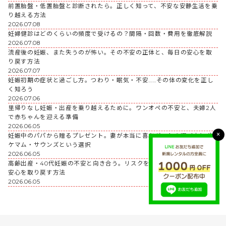
前置胎盤・低置胎盤と診断されたら。正しく知って、不安な安静生活を乗
り越える方法
2026.07.08
妊婦健診はどのくらいの頻度で受けるの？間隔・回数・費用を徹底解説
2026.07.08
流産後の妊娠、また失うのが怖い。その不安の正体と、毎日の安心を取
り戻す方法
2026.07.07
妊娠初期の症状と過ごし方。つわり・眠気・不安……その体の変化を正し
く知ろう
2026.07.06
里帰りなし妊娠・出産を乗り越えるために。ワンオペの不安と、夫婦2人
で赤ちゃんを迎える準備
2026.06.05
×
妊娠中のパパから贈るプレゼント。妻が本当に喜ぶギフトの選び方とポ
ケマム・サウンズという選択
2026.06.05
高齢出産・40代妊娠の不安と向き合う。リスクを正しく知って、毎日の
安心を取り戻す方法
2026.06.05