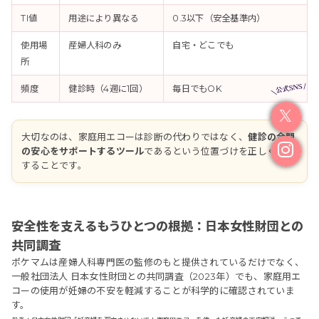
TI値
用途により異なる
0.3以下（安全基準内）
使用場
産婦人科のみ
自宅・どこでも
所
頻度
健診時（4週に1回）
毎日でもOK
大切なのは、家庭用エコーは診断の代わりではなく、
健診の合間
の安心をサポートするツール
であるという位置づけを正しく理解
することです。
安全性を支えるもうひとつの根拠：日本女性財団との
共同調査
ポケマムは産婦人科専門医の監修のもと提供されているだけでなく、
一般社団法人 日本女性財団との共同調査（2023年）でも、家庭用エ
コーの使用が妊婦の不安を軽減することが科学的に確認されていま
す。