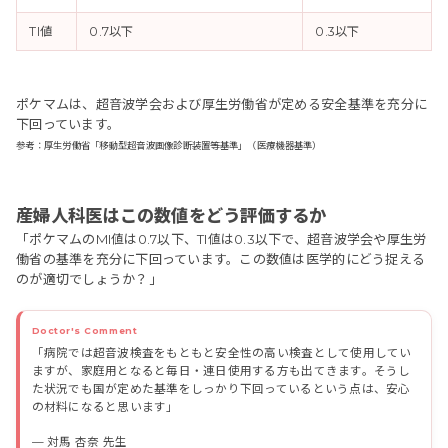
TI値
0.7以下
0.3以下
ポケマムは、超音波学会および厚生労働省が定める安全基準を充分に
下回っています。
参考：厚生労働省「移動型超音波画像診断装置等基準」（医療機器基準）
産婦人科医はこの数値をどう評価するか
「ポケマムのMI値は0.7以下、TI値は0.3以下で、超音波学会や厚生労
働省の基準を充分に下回っています。この数値は医学的にどう捉える
のが適切でしょうか？」
「病院では超音波検査をもともと安全性の高い検査として使用してい
ますが、家庭用となると毎日・連日使用する方も出てきます。そうし
た状況でも国が定めた基準をしっかり下回っているという点は、安心
の材料になると思います」
— 対馬 杏奈 先生