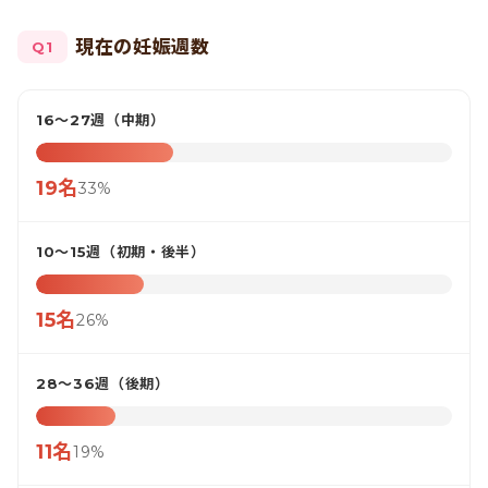
現在の妊娠週数
Q1
16〜27週（中期）
19名
33%
10〜15週（初期・後半）
15名
26%
28〜36週（後期）
11名
19%