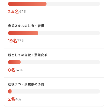
24名
42%
育児スキルの共有・習得
19名
33%
親としての自覚・意識変革
8名
14%
産後うつ・孤独感の予防
2名
4%