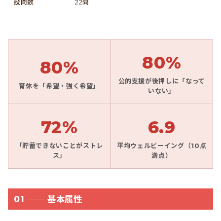
設問数
22問
80%
80%
公的支援が後押しに「なって
育休を「希望・強く希望」
いない」
72%
6.9
「貯蓄できないことがストレ
平均ウェルビーイング（10点
ス」
満点）
01 ── 基本属性