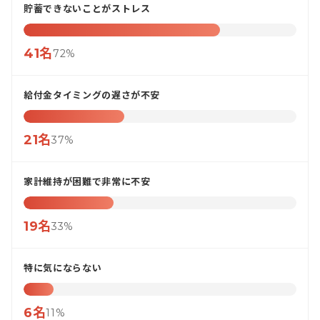
貯蓄できないことがストレス
41名
72%
給付金タイミングの遅さが不安
21名
37%
家計維持が困難で非常に不安
19名
33%
特に気にならない
6名
11%