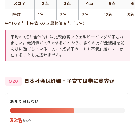
スコア
2点
3点
4点
5点
6
回答数
1名
2名
2名
12名
3名
平均 6.9点 中央値 7.0点 最頻値 8点（15名）
平均6.9点と全体的には比較的高いウェルビーイングが示され
ました。最頻値が8点であることから、多くの方が妊娠期を前
向きに過ごしている一方、5点以下の「やや不満」層が31%存
在することも見逃せません。
日本社会は妊婦・子育て世帯に寛容か
Q20
あまり思わない
32名
56%