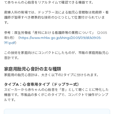
て赤ちゃんの心拍音をリアルタイムで確認できる機器です。
産婦人科の現場では、ドップラー法による胎児心音聴取は助産師・看
護師が習得すべき標準的な技術のひとつとして位置付けられていま
す。
参考：厚生労働省「産科における看護師等の業務について」（2005
年9月）（
https://www.mhlw.go.jp/shingi/2005/09/dl/s0905-
7f1.pdf
）
この技術を家庭向けにコンパクトにしたものが、市販の家庭用胎児心
音計です。
家庭用胎児心音計の主な種類
家庭用の胎児心音計は、大きく以下の2タイプに分けられます。
タイプA：心音専用タイプ（ドップラー式）
スピーカーから赤ちゃんの心拍音を「音」として聴くことに特化した
機器です。市販品の多くがこのタイプで、コンパクトで操作がシンプ
ルです。