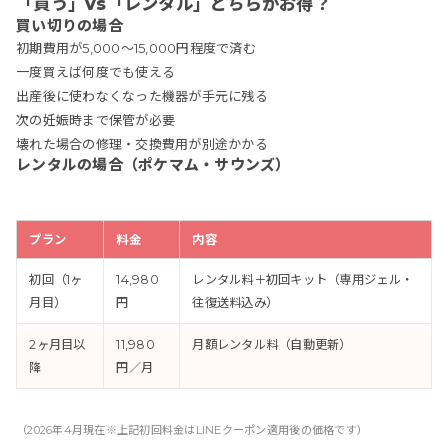
「買う」vs「レンタル」どちらがお得？
買い切りの場合
初期費用が5,000〜15,000円程度で済む
一度買えば何度でも使える
出産後に使わなくなった機器が手元に残る
次の妊娠時まで保管が必要
壊れた場合の修理・交換費用が別途かかる
レンタルの場合（ポケマム・サウンズ）
プラン
料金
内容
初回（1ヶ
14,980
レンタル料＋初回キット（専用ジェル・
月目）
円
往復送料込み）
2ヶ月目以
11,980
月額レンタル料（自動更新）
降
円／月
（2026年4月現在※上記初回料金はLINEクーポン適用後の価格です）