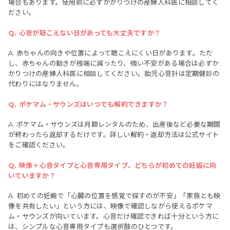
場合もあります。使用前に必ずかかりつけの産婦人科医に相談してく
ださい。
Q. 心音が聴こえない日があっても大丈夫ですか？
A. 赤ちゃんの向きや位置によって聴こえにくい日があります。ただ
し、赤ちゃんの動きが極端に減ったり、強い不安がある場合は必ずか
かりつけの産婦人科医に相談してください。胎児心音計は定期健診の
代わりにはなりません。
Q. ポケマム・サウンズはいつでも解約できますか？
A. ポケマム・サウンズは月額レンタルのため、出産後など必要な期間
が終わったら返却するだけです。詳しい解約・返却方法は公式サイト
をご確認ください。
Q. 映像＋心音タイプと心音専用タイプ、どちらが初めての妊娠に向
いていますか？
A. 初めての妊娠で「心臓の位置を感覚で探すのが不安」「家族とも映
像を共有したい」という方には、映像で確認しながら使えるポケマ
ム・サウンズが向いています。心音だけ確認できれば十分という方に
は、シンプルな心音専用タイプも選択肢のひとつです。