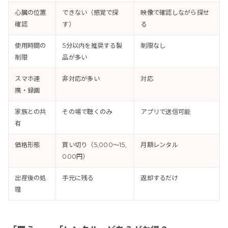
心臓の位置
できない（感覚で探
映像で確認しながら探せ
確認
す）
る
使用時間の
5分以内を推奨する製
制限なし
制限
品が多い
スマホ連
非対応が多い
対応
携・録画
家族との共
その場で聴くのみ
アプリで送信可能
有
価格形態
買い切り（5,000〜15,
月額レンタル
000円）
出産後の処
手元に残る
返却するだけ
理