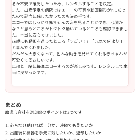
るか不安で確認したいため、レンタルすることを決定。
また、出産予定の病院ではエコーの写真や動画撮影がNGだっ
たので記念に残したかったのも決め手です。
エコーではしっかり赤ちゃんの姿を見ることができ、心臓か
な？と思うところがトクトク動いているところも確認できまし
た。本当に安心できました。
両親にも動画を送ったところ「すごい！」「元気で何より！」
と喜んでくれました。
だんだん大きくなって、色んな動きを見せてくれる赤ちゃんが
可愛くて愛おしいです。
旦那と一緒に毎晩エコーするのが楽しみです。レンタルして本
当に良かったです。
まとめ
胎児心音計を選ぶ際のポイントは3つです。
心音だけ聴ければ十分か、映像でも見たいか
出産後に機器を手元に残したいか、返却したいか