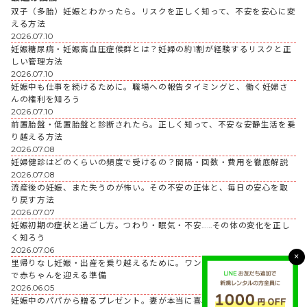
双子（多胎）妊娠とわかったら。リスクを正しく知って、不安を安心に変
える方法
2026.07.10
妊娠糖尿病・妊娠高血圧症候群とは？妊婦の約1割が経験するリスクと正
しい管理方法
2026.07.10
妊娠中も仕事を続けるために。職場への報告タイミングと、働く妊婦さ
んの権利を知ろう
2026.07.10
前置胎盤・低置胎盤と診断されたら。正しく知って、不安な安静生活を乗
り越える方法
2026.07.08
妊婦健診はどのくらいの頻度で受けるの？間隔・回数・費用を徹底解説
2026.07.08
流産後の妊娠、また失うのが怖い。その不安の正体と、毎日の安心を取
り戻す方法
2026.07.07
妊娠初期の症状と過ごし方。つわり・眠気・不安……その体の変化を正し
く知ろう
2026.07.06
×
里帰りなし妊娠・出産を乗り越えるために。ワンオペの不安と、夫婦2人
で赤ちゃんを迎える準備
2026.06.05
妊娠中のパパから贈るプレゼント。妻が本当に喜ぶギフトの選び方とポ