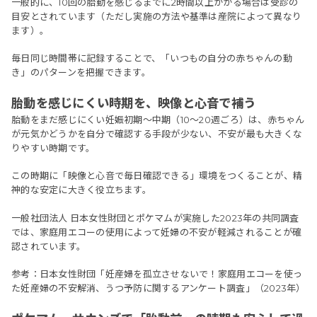
一般的に、10回の胎動を感じるまでに2時間以上かかる場合は受診の
目安とされています（ただし実施の方法や基準は産院によって異なり
ます）。
毎日同じ時間帯に記録することで、「いつもの自分の赤ちゃんの動
き」のパターンを把握できます。
胎動を感じにくい時期を、映像と心音で補う
胎動をまだ感じにくい妊娠初期〜中期（10〜20週ごろ）は、赤ちゃん
が元気かどうかを自分で確認する手段が少ない、不安が最も大きくな
りやすい時期です。
この時期に「映像と心音で毎日確認できる」環境をつくることが、精
神的な安定に大きく役立ちます。
一般社団法人 日本女性財団とポケマムが実施した2023年の共同調査
では、家庭用エコーの使用によって妊婦の不安が軽減されることが確
認されています。
参考：日本女性財団「妊産婦を孤立させないで！家庭用エコーを使っ
た妊産婦の不安解消、うつ予防に関するアンケート調査」（2023年）