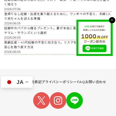
く知ろう
2026.07.06
里帰りなし妊娠・出産を乗り越えるために。ワンオペの不安と、夫婦2人
で赤ちゃんを迎える準備
×
2026.06.05
妊娠中のパパから贈るプレゼント。妻が本当に喜ぶギフトの選び方とポ
ケマム・サウンズという選択
2026.06.05
高齢出産・40代妊娠の不安と向き合う。リスクを正しく知って、毎日の
安心を取り戻す方法
2026.06.05
JA
会社概要
特商法表記
プライバシーポリシー
FAQ
お問い合わせ