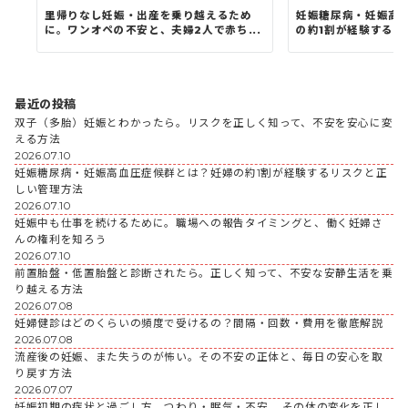
里帰りなし妊娠・出産を乗り越えるため
妊娠糖尿病・妊娠高
に。ワンオペの不安と、夫婦2人で赤ち...
の約1割が経験するリス
最近の投稿
双子（多胎）妊娠とわかったら。リスクを正しく知って、不安を安心に変
える方法
2026.07.10
妊娠糖尿病・妊娠高血圧症候群とは？妊婦の約1割が経験するリスクと正
しい管理方法
2026.07.10
妊娠中も仕事を続けるために。職場への報告タイミングと、働く妊婦さ
んの権利を知ろう
2026.07.10
前置胎盤・低置胎盤と診断されたら。正しく知って、不安な安静生活を乗
り越える方法
2026.07.08
妊婦健診はどのくらいの頻度で受けるの？間隔・回数・費用を徹底解説
2026.07.08
流産後の妊娠、また失うのが怖い。その不安の正体と、毎日の安心を取
り戻す方法
2026.07.07
妊娠初期の症状と過ごし方。つわり・眠気・不安……その体の変化を正し