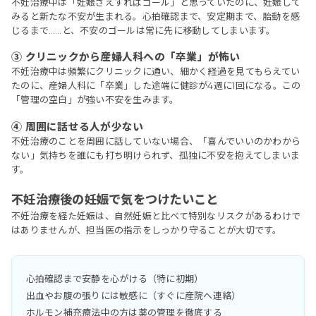
不妊治療中は「妊娠さえすればゴール」と思っていたのに、妊娠して
みると新たな不安が生まれる。心拍確認まで、安定期まで、胎動を感
じるまで……と、不安のゴールは常に先に移動してしまいます。
③ クリニックから産婦人科への「卒業」が怖い
不妊治療中は頻繁にクリニックに通い、細かく経過を見てもらえてい
たのに、産婦人科に「卒業」した途端に健診が4週に1回になる。この
「管理の空白」が強い不安を生みます。
④ 周囲に話せる人が少ない
不妊治療のことを周囲に話していない場合、「喜んでいいのかわから
ない」気持ちを誰にも打ち明けられず、孤独に不安を抱えてしまいま
す。
不妊治療後の妊娠で気をつけたいこと
不妊治療を経た妊娠は、自然妊娠と比べて特別なリスクがあるわけで
はありませんが、担当医の指示をしっかり守ることが大切です。
心拍確認まで安静を心がける（特に初期）
出血やお腹の張りには敏感に（すぐに産院へ連絡）
ホルモン補充療法中の方は薬の管理を徹底する