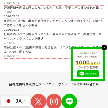
2026.07.07
妊娠初期の症状と過ごし方。つわり・眠気・不安……その体の変化を正し
く知ろう
2026.07.06
里帰りなし妊娠・出産を乗り越えるために。ワンオペの不安と、夫婦2人
で赤ちゃんを迎える準備
2026.06.05
妊娠中のパパから贈るプレゼント。妻が本当に喜ぶギフトの選び方とポ
ケマム・サウンズという選択
2026.06.05
×
高齢出産・40代妊娠の不安と向き合う。リスクを正しく知って、毎日の
安心を取り戻す方法
2026.06.05
会社概要
特商法表記
プライバシーポリシー
FAQ
お問い合わせ
JA