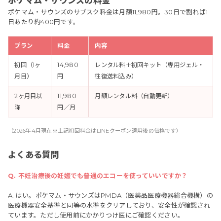
ポケマム・サウンズの料金
ポケマム・サウンズのサブスク料金は月額11,980円。30日で割れば1
日あたり約400円です。
プラン
料金
内容
初回（1ヶ
14,980
レンタル料＋初回キット（専用ジェル・
月目）
円
往復送料込み）
2ヶ月目以
11,980
月額レンタル料（自動更新）
降
円／月
（2026年4月現在※上記初回料金はLINEクーポン適用後の価格です）
よくある質問
Q. 不妊治療後の妊娠でも普通のエコーを使っていいですか？
A. はい。ポケマム・サウンズはPMDA（医薬品医療機器総合機構）の
医療機器安全基準と同等の水準をクリアしており、安全性が確認され
ています。ただし使用前にかかりつけ医にご確認ください。