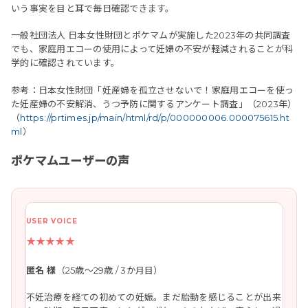
いう事実を目と耳で毎日確認できます。
一般社団法人 日本女性財団とポケマムが実施した2023年の共同調査
でも、家庭用エコーの使用によって妊婦の不安が軽減されることが科
学的に確認されています。
参考：日本女性財団「妊産婦を孤立させないで！家庭用エコーを使っ
た妊産婦の不安解消、うつ予防に関するアンケート調査」（2023年）
（
https://prtimes.jp/main/html/rd/p/000000006.000075615.ht
ml
）
ポケマムユーザーの声
★★★★★
匿名 様
（25歳～29歳 / 3か月目）
不妊治療を経ての初めての妊娠。まだ胎動を感じることが出来