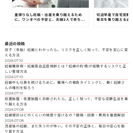
里帰りなし妊娠・出産を乗り越えるため
切迫早産で自宅安静
に。ワンオペの不安と、夫婦2人で赤ち...
毎日を乗り越える過ご
最近の投稿
双子（多胎）妊娠とわかったら。リスクを正しく知って、不安を安心に変
える方法
2026.07.10
妊娠糖尿病・妊娠高血圧症候群とは？妊婦の約1割が経験するリスクと正
しい管理方法
2026.07.10
妊娠中も仕事を続けるために。職場への報告タイミングと、働く妊婦さ
んの権利を知ろう
2026.07.10
前置胎盤・低置胎盤と診断されたら。正しく知って、不安な安静生活を乗
り越える方法
2026.07.08
妊婦健診はどのくらいの頻度で受けるの？間隔・回数・費用を徹底解説
2026.07.08
流産後の妊娠、また失うのが怖い。その不安の正体と、毎日の安心を取
り戻す方法