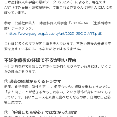
日本産科婦人科学会の最新データ（2023年）によると、現在では
ART（体外受精・顕微授精等）で生まれる赤ちゃんは約14人に1人にの
ぼっています。
参考：公益社団法人 日本産科婦人科学会「2023年 ART（生殖補助医
療）データブック」
（
https://www.jsog.or.jp/activity/art/2023_JSOG-ART.pdf
）
これほど多くのママが同じ道を歩んでいます。不妊治療後の妊娠で不
安を抱えているのは、あなただけではありません。
不妊治療後の妊娠で不安が強い理由
不妊治療を経て妊娠した方の不安が強くなりやすい背景には、いくつ
かの理由があります。
① 過去の経験からくるトラウマ
流産、化学流産、陰性判定……。何度もつらい経験を重ねてきた方は、
「また同じことが起きるかもしれない」という恐怖が身についてしま
っています。良いニュースを素直に喜べなくなるのは、自然な自己防
衛反応です。
② 「妊娠したら安心」ではなかった現実